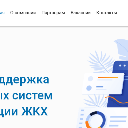
ая
О компании
Партнёрам
Вакансии
Контакты
оддержка
х систем
ации ЖКХ