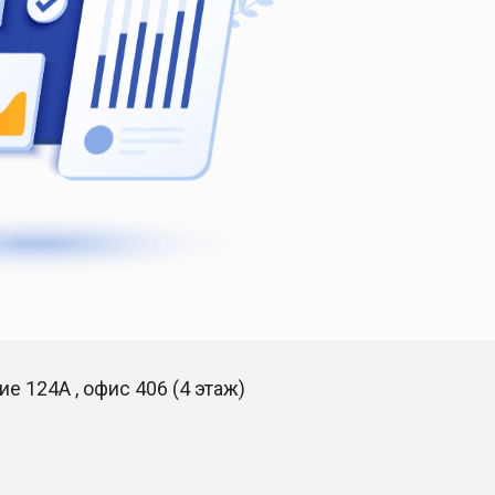
ие 124А , офис 406 (4 этаж)